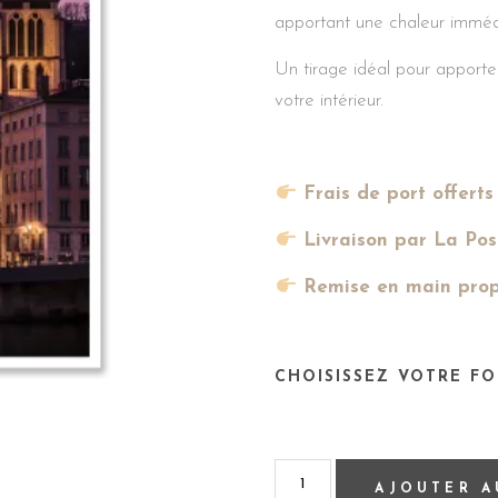
apportant une chaleur imméd
Un tirage idéal pour apporte
votre intérieur.
Frais de port offerts
Livraison par La Pos
Remise en main prop
CHOISISSEZ VOTRE F
AJOUTER A