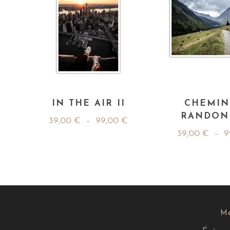
IN THE AIR II
CHEMIN
RANDON
39,00
€
–
99,00
€
39,00
€
–
9
Me