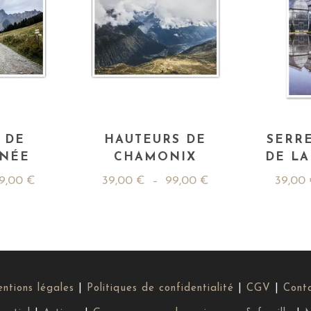
 DE
HAUTEURS DE
SERRE
NÉE
CHAMONIX
DE LA
9,00
€
39,00
€
–
99,00
€
39,00
ntions légales
|
Politiques de confidentialité
|
CGV
|
Cont