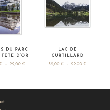
S DU PARC
LAC DE
 TÊTE D’OR
CURTILLARD
€
–
99,00
€
39,00
€
–
99,00
€
act