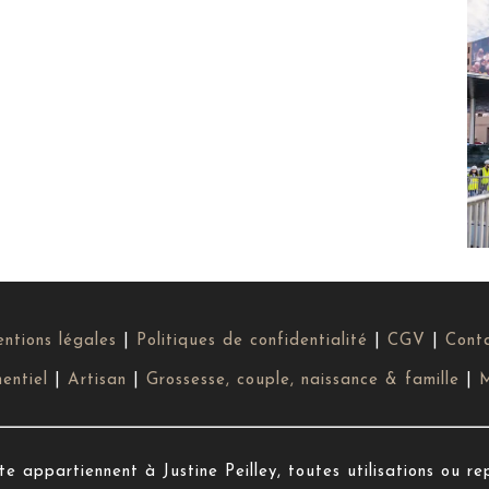
ntions légales
|
Politiques de confidentialité
|
CGV
|
Cont
entiel
|
Artisan
|
Grossesse, couple, naissance & famille
|
M
e appartiennent à Justine Peilley, toutes utilisations ou re